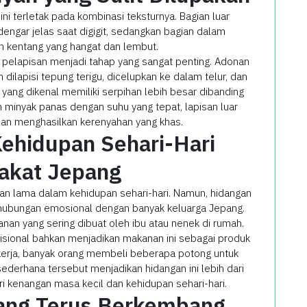
ini terletak pada kombinasi teksturnya. Bagian luar
engar jelas saat digigit, sedangkan bagian dalam
 kentang yang hangat dan lembut.
s pelapisan menjadi tahap yang sangat penting. Adonan
 dilapisi tepung terigu, dicelupkan ke dalam telur, dan
yang dikenal memiliki serpihan lebih besar dibanding
m minyak panas dengan suhu yang tepat, lapisan luar
an menghasilkan kerenyahan yang khas.
ehidupan Sehari-Hari
akat Jepang
n lama dalam kehidupan sehari-hari. Namun, hidangan
i hubungan emosional dengan banyak keluarga Jepang.
n yang sering dibuat oleh ibu atau nenek di rumah.
disional bahkan menjadikan makanan ini sebagai produk
kerja, banyak orang membeli beberapa potong untuk
sederhana tersebut menjadikan hidangan ini lebih dari
i kenangan masa kecil dan kehidupan sehari-hari.
yang Terus Berkembang