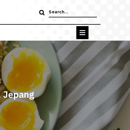
Search
for:
g
s Jepang