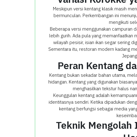
Meskipun versi kentang klasik masih menj
bermunculan. Perkembangan ini menunju
mengikuti se
Beberapa versi menggunakan campuran dag
lebih gurih. Ada pula yang memanfaatkan m
wilayah pesisir, isian ikan segar sering d
Sementara itu, restoran modern kadang meng
Jepang 
Peran Kentang da
Kentang bukan sekadar bahan utama, mela
hidangan. Kentang yang digunakan biasany
menghasilkan tekstur halus nam
Keunggulan kentang adalah kemampuanny
identitasnya sendiri. Ketika dipadukan de
kentang berfungsi sebagai media yang
keseimba
Teknik Mengolah 