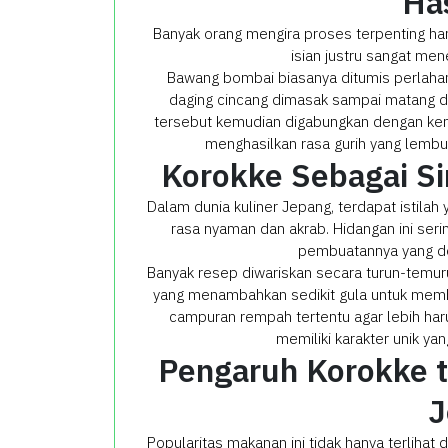
Has
Banyak orang mengira proses terpenting han
isian justru sangat men
Bawang bombai biasanya ditumis perlahan 
daging cincang dimasak sampai matang
tersebut kemudian digabungkan dengan kent
menghasilkan rasa gurih yang lem
Korokke Sebagai 
Dalam dunia kuliner Jepang, terdapat istil
rasa nyaman dan akrab. Hidangan ini ser
pembuatannya yang de
Banyak resep diwariskan secara turun-temu
yang menambahkan sedikit gula untuk memb
campuran rempah tertentu agar lebih har
memiliki karakter unik yan
Pengaruh Korokke t
J
Popularitas makanan ini tidak hanya terlihat 