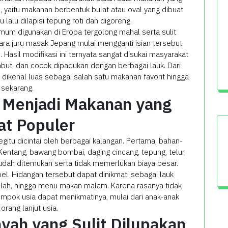
e, yaitu makanan berbentuk bulat atau oval yang dibuat
 lalu dilapisi tepung roti dan digoreng.
um digunakan di Eropa tergolong mahal serta sulit
para juru masak Jepang mulai mengganti isian tersebut
asil modifikasi ini ternyata sangat disukai masyarakat
mbut, dan cocok dipadukan dengan berbagai lauk. Dari
n dikenal luas sebagai salah satu makanan favorit hingga
sekarang.
 Menjadi Makanan yang
at Populer
itu dicintai oleh berbagai kalangan. Pertama, bahan-
Kentang, bawang bombai, daging cincang, tepung, telur,
dah ditemukan serta tidak memerlukan biaya besar.
ibel. Hidangan tersebut dapat dinikmati sebagai lauk
olah, hingga menu makan malam. Karena rasanya tidak
ompok usia dapat menikmatinya, mulai dari anak-anak
orang lanjut usia.
yah yang Sulit Dilupakan