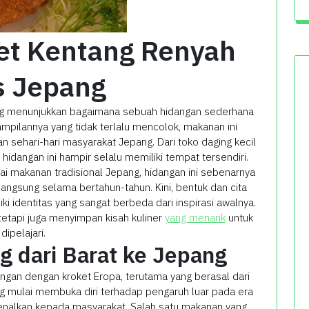
et Kentang Renyah
s Jepang
ng menunjukkan bagaimana sebuah hidangan sederhana
tampilannya yang tidak terlalu mencolok, makanan ini
an sehari-hari masyarakat Jepang. Dari toko daging kecil
 hidangan ini hampir selalu memiliki tempat tersendiri.
i makanan tradisional Jepang, hidangan ini sebenarnya
langsung selama bertahun-tahun. Kini, bentuk dan cita
i identitas yang sangat berbeda dari inspirasi awalnya.
 tetapi juga menyimpan kisah kuliner
yang menarik
untuk
dipelajari.
g dari Barat ke Jepang
ngan dengan kroket Eropa, terutama yang berasal dari
ng mulai membuka diri terhadap pengaruh luar pada era
rkenalkan kepada masyarakat. Salah satu makanan yang