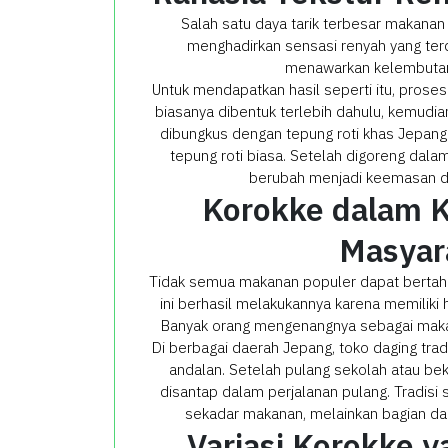
Salah satu daya tarik terbesar makanan 
menghadirkan sensasi renyah yang terd
menawarkan kelembutan
Untuk mendapatkan hasil seperti itu, prose
biasanya dibentuk terlebih dahulu, kemudian
dibungkus dengan tepung roti khas Jepang 
tepung roti biasa. Setelah digoreng dala
berubah menjadi keemasan d
Korokke dalam K
Masyar
Tidak semua makanan populer dapat bertaha
ini berhasil melakukannya karena memilik
Banyak orang mengenangnya sebagai makana
Di berbagai daerah Jepang, toko daging tra
andalan. Setelah pulang sekolah atau be
disantap dalam perjalanan pulang. Tradisi 
sekadar makanan, melainkan bagian dar
Variasi Korokke 