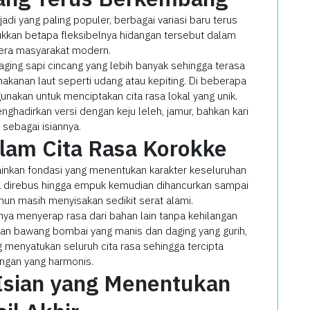
adi yang paling populer, berbagai variasi baru terus
kkan betapa fleksibelnya hidangan tersebut dalam
lera masyarakat modern.
ing sapi cincang yang lebih banyak sehingga terasa
akanan laut seperti udang atau kepiting. Di beberapa
igunakan untuk menciptakan cita rasa lokal yang unik.
hadirkan versi dengan keju leleh, jamur, bahkan kari
sebagai isiannya.
lam Cita Rasa Korokke
inkan fondasi yang menentukan karakter keseluruhan
a direbus hingga empuk kemudian dihancurkan sampai
un masih menyisakan sedikit serat alami.
a menyerap rasa dari bahan lain tanpa kehilangan
ngan bawang bombai yang manis dan daging yang gurih,
 menyatukan seluruh cita rasa sehingga tercipta
ngan yang harmonis.
Isian yang Menentukan