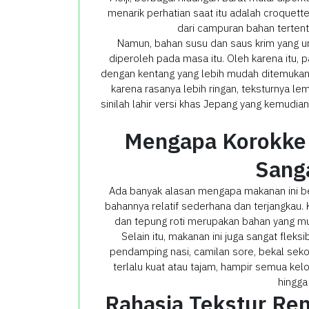
menarik perhatian saat itu adalah croquett
dari campuran bahan tertentu
Namun, bahan susu dan saus krim yang um
diperoleh pada masa itu. Oleh karena itu, 
dengan kentang yang lebih mudah ditemukan. H
karena rasanya lebih ringan, teksturnya le
sinilah lahir versi khas Jepang yang kemudia
Mengapa Korokke
Sang
Ada banyak alasan mengapa makanan ini beg
bahannya relatif sederhana dan terjangkau. 
dan tepung roti merupakan bahan yang mu
Selain itu, makanan ini juga sangat fleks
pendamping nasi, camilan sore, bekal sek
terlalu kuat atau tajam, hampir semua kel
hingga 
Rahasia Tekstur Ren