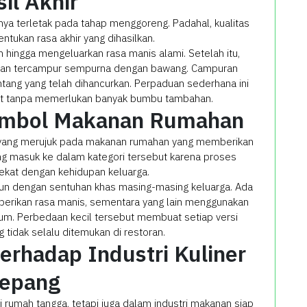
il Akhir
ya terletak pada tahap menggoreng. Padahal, kualitas
entukan rasa akhir yang dihasilkan.
hingga mengeluarkan rasa manis alami. Setelah itu,
 dan tercampur sempurna dengan bawang. Campuran
ang yang telah dihancurkan. Perpaduan sederhana ini
but tanpa memerlukan banyak bumbu tambahan.
Simbol Makanan Rumahan
ah yang merujuk pada makanan rumahan yang memberikan
ing masuk ke dalam kategori tersebut karena proses
kat dengan kehidupan keluarga.
run dengan sentuhan khas masing-masing keluarga. Ada
erikan rasa manis, sementara yang lain menggunakan
um. Perbedaan kecil tersebut membuat setiap versi
g tidak selalu ditemukan di restoran.
erhadap Industri Kuliner
epang
di rumah tangga, tetapi juga dalam industri makanan siap