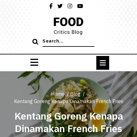
Skip
to
content
Search
for:
Home
/
Blog
/
Kentang Goreng Kenapa Dinamakan French Fries
Kentang Goreng Kenapa
Dinamakan French Fries