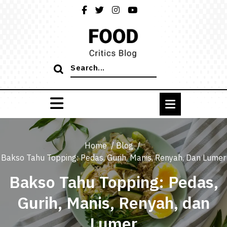
Skip
to
content
Search
for:
Home
/
Blog
/
Bakso Tahu Topping: Pedas, Gurih, Manis, Renyah, Dan Lumer
Bakso Tahu Topping: Pedas,
Gurih, Manis, Renyah, dan
Lumer