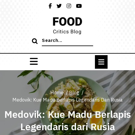
Skip
to
content
Search
for:
Home
/
Blog
/
Medovik: Kue Madu Berlapis Legendaris Dari Rusia
Medovik: Kue Madu Berlapis
Legendaris dari Rusia