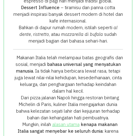
espresso di pagi hari menjadi tradisi global.
Dessert Influence
– tiramisu dan panna cotta
menjadi inspirasi banyak dessert modern di hotel dan
kafe internasional.
Bahkan di dapur rumah modern, istilah seperti
al
dente
,
ristretto
, atau
mozzarella di bufala
sudah
menjadi bagian dari bahasa sehari-hari.
Makanan Italia telah melampaui batas geografis dan
sosial, menjadi
bahasa universal yang menyatukan
manusia
. Ia tidak hanya berbicara lewat rasa, tetapi
juga lewat nilai-nilai kehidupan, kesederhanaan, cinta
keluarga, dan penghargaan terhadap keindahan
dalam hal kecil.
Dari pizza jalanan Napoli hingga restoran bintang
Michelin di Paris, kuliner Italia mengajarkan dunia
bahwa kelezatan sejati lahir dari kejujuran terhadap
bahan dan kehangatan hati pembuatnya.
Mungkin, inilah
alasan utama
kenapa makanan
Italia sangat menyebar ke seluruh dunia
: karena