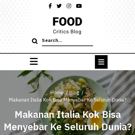
Skip
to
content
Search
for:
Home
/
Blog
/
Makanan Italia Kok Bisa Menyebar Ke Seluruh Dunia?
Makanan Italia Kok Bisa
Menyebar Ke Seluruh Dunia?